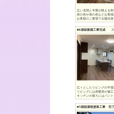
広い玄関と半畳が映える和
床の色や扉の色などお客様
お客様のご要望で太陽光発
■K様邸新築工事完成
2023-
広々としたリビングの平屋
リビングには床暖房が施工
キッチンの後ろにはパント
■N様邸屋根塗装工事 完